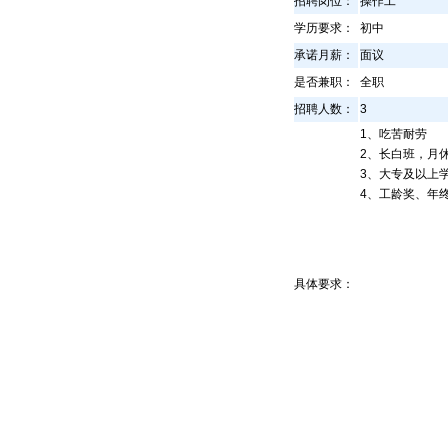
招聘岗位：
操作工
学历要求：
初中
承诺月薪：
面议
是否兼职：
全职
招聘人数：
3
1、吃苦耐劳
2、长白班，月
3、大专及以上
4、工龄奖、年
具体要求：