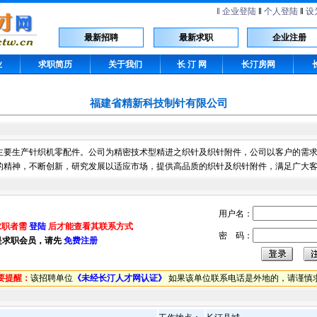
‖
企业登陆
‖
个人登陆
‖
设
最新招聘
最新求职
企业注册
业
求职简历
关于我们
长 汀 网
长汀房网
福建省精新科技制针有限公司
主要生产针织机零配件。公司为精密技术型精进之织针及织针附件，公司以客户的需
的精神，不断创新，研究发展以适应市场，提供高品质的织针及织针附件，满足广大
用户名：
求职者需
登陆
后才能查看其联系方式
密 码：
是求职会员，请先
免费注册
要提醒：
该招聘单位
《未经长汀人才网认证》
如果该单位联系电话是外地的，请谨慎