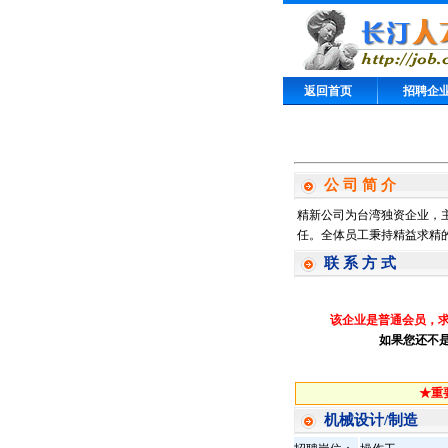
返回首页
招聘企
公 司 简 介
精新公司为台湾独资企业，
任。全体员工秉持精益求精
联 系 方 式
该企业是普通会员，
如果您还不
★重
机械设计/制造