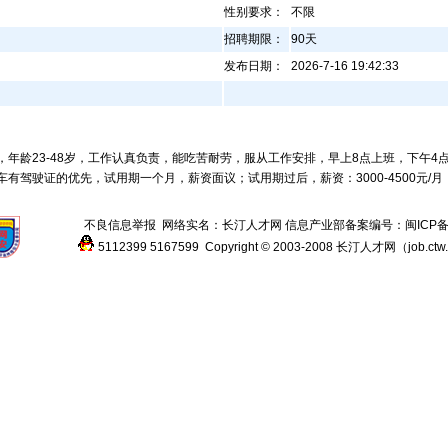
性别要求：
不限
招聘期限：
90天
发布日期：
2026-7-16 19:42:33
，年龄23-48岁，工作认真负责，能吃苦耐劳，服从工作安排，早上8点上班，下午4点
车有驾驶证的优先，试用期一个月，薪资面议；试用期过后，薪资：3000-4500元/
不良信息举报
网络实名：
长汀人才网
信息产业部备案编号：
闽ICP备
5112399
5167599
Copyright © 2003-2008
长汀人才网
（
job.ctw