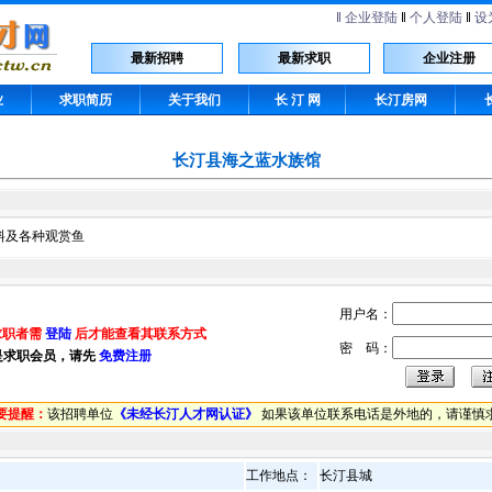
‖
企业登陆
‖
个人登陆
‖
设
最新招聘
最新求职
企业注册
业
求职简历
关于我们
长 汀 网
长汀房网
长汀县海之蓝水族馆
料及各种观赏鱼
用户名：
求职者需
登陆
后才能查看其联系方式
密 码：
是求职会员，请先
免费注册
要提醒：
该招聘单位
《未经长汀人才网认证》
如果该单位联系电话是外地的，请谨慎
工作地点：
长汀县城