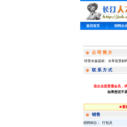
返回首页
招聘企
公 司 简 介
经营水族器材、水草造景材
联 系 方 式
该企业是普通会员，
如果您还不
★重
销售
招聘岗位：
打包员