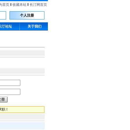
为首页
‖
收藏本站
‖
长汀网首页
个人注册
长汀论坛
关于我们
求职！