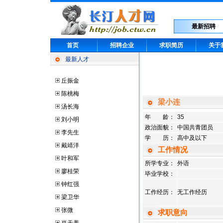
最新招聘
首页
招聘企业
求职简历
关于
最新人才
丘振金
陈桃梅
梁小连
汤长海
年 龄：
35
刘小明
政治面貌：
中国共青团员
李先生
学 历：
高中及以下
戴靖洋
工作情况
叶和军
所学专业：
外语
廖桂荣
毕业学校：
钟红强
工作经历：
无工作经历
梁卫华
张微
求职意向