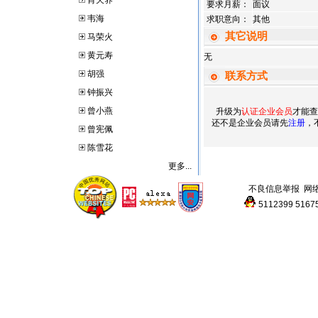
肖天养
要求月薪：
面议
韦海
求职意向：
其他
其它说明
马荣火
黄元寿
无
胡强
联系方式
钟振兴
曾小燕
升级为
认证企业会员
才能查
还不是企业会员请先
注册
，
曾宪佩
陈雪花
更多...
不良信息举报
网
5112399
5167