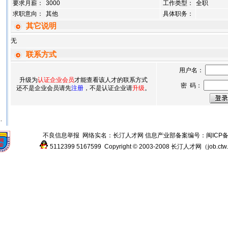
要求月薪：
3000
工作类型：
全职
求职意向：
其他
具体职务：
其它说明
无
联系方式
用户名：
升级为
认证企业会员
才能查看该人才的联系方式
密 码：
还不是企业会员请先
注册
，不是认证企业请
升级
。
.
不良信息举报
网络实名：
长汀人才网
信息产业部备案编号：
闽ICP备
5112399
5167599
Copyright © 2003-2008
长汀人才网
（
job.ctw