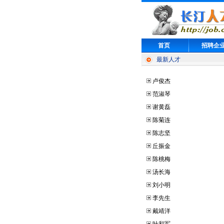
首页
招聘企
最新人才
卢俊杰
范淑琴
谢黄磊
陈菊连
陈志坚
丘振金
陈桃梅
汤长海
刘小明
李先生
戴靖洋