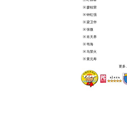
叶和军
廖桂荣
钟红强
梁卫华
张微
肖天养
韦海
马荣火
黄元寿
更多..