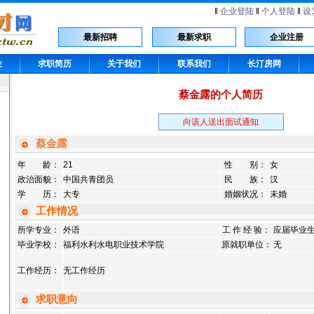
‖
企业登陆
‖
个人登陆
‖
设
最新招聘
最新求职
企业注册
业
求职简历
关于我们
联系我们
长汀房网
蔡金露的个人简历
向该人送出面试通知
蔡金露
年 龄：
21
性 别：
女
政治面貌：
中国共青团员
民 族：
汉
学 历：
大专
婚姻状况：
未婚
工作情况
所学专业：
外语
工 作 经 验：
应届毕业
毕业学校：
福利水利水电职业技术学院
原就职单位：
无
工作经历：
无工作经历
求职意向