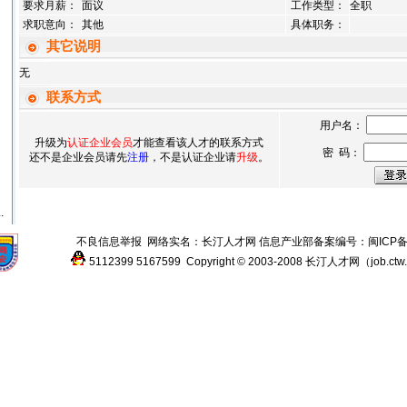
要求月薪：
面议
工作类型：
全职
求职意向：
其他
具体职务：
其它说明
无
联系方式
用户名：
升级为
认证企业会员
才能查看该人才的联系方式
密 码：
还不是企业会员请先
注册
，不是认证企业请
升级
。
.
不良信息举报
网络实名：
长汀人才网
信息产业部备案编号：
闽ICP备
5112399
5167599
Copyright © 2003-2008
长汀人才网
（
job.ctw