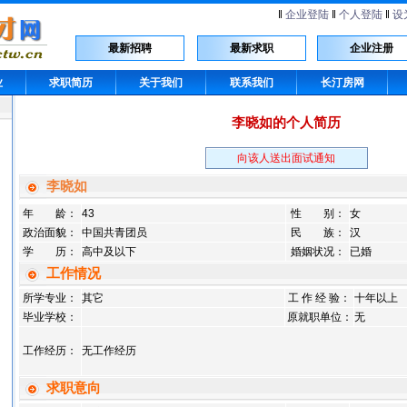
‖
企业登陆
‖
个人登陆
‖
设
最新招聘
最新求职
企业注册
业
求职简历
关于我们
联系我们
长汀房网
李晓如的个人简历
向该人送出面试通知
李晓如
年 龄：
43
性 别：
女
政治面貌：
中国共青团员
民 族：
汉
学 历：
高中及以下
婚姻状况：
已婚
工作情况
所学专业：
其它
工 作 经 验：
十年以上
毕业学校：
原就职单位：
无
工作经历：
无工作经历
求职意向