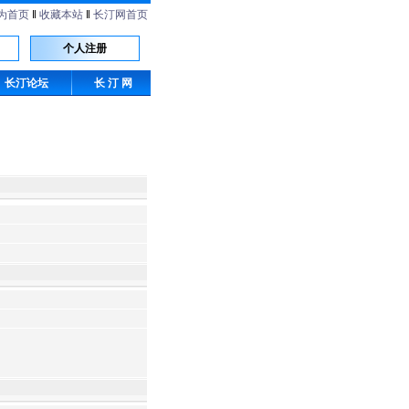
为首页
‖
收藏本站
‖
长汀网首页
个人注册
长汀论坛
长 汀 网