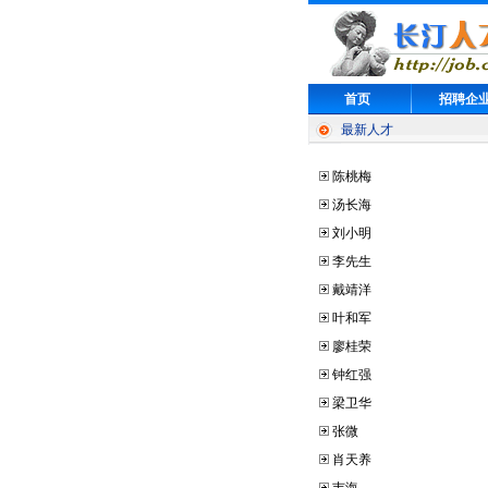
首页
招聘企
最新人才
陈桃梅
汤长海
刘小明
李先生
戴靖洋
叶和军
廖桂荣
钟红强
梁卫华
张微
肖天养