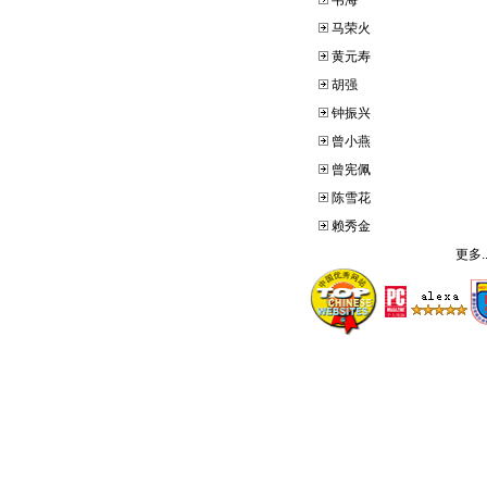
韦海
马荣火
黄元寿
胡强
钟振兴
曾小燕
曾宪佩
陈雪花
赖秀金
更多..