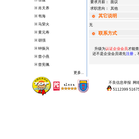
张微
要求月薪：
面议
肖天养
求职意向：
其他
其它说明
韦海
马荣火
无
黄元寿
联系方式
胡强
钟振兴
升级为
认证企业会员
才能查
还不是企业会员请先
注册
，
曾小燕
曾宪佩
更多...
不良信息举报
网
5112399
5167