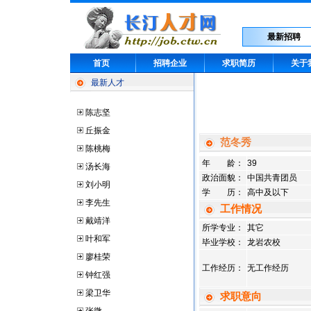
最新招聘
首页
招聘企业
求职简历
关于
最新人才
陈志坚
丘振金
范冬秀
陈桃梅
年 龄：
39
汤长海
政治面貌：
中国共青团员
刘小明
学 历：
高中及以下
李先生
工作情况
戴靖洋
所学专业：
其它
叶和军
毕业学校：
龙岩农校
廖桂荣
工作经历：
无工作经历
钟红强
梁卫华
求职意向