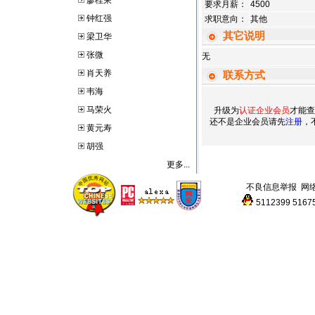
廖桂荣
要求月薪：
4500
钟红强
求职意向：
其他
其它说明
梁卫华
张微
无
肖天养
联系方式
韦海
马荣火
升级为
认证企业会员
才能查
还不是企业会员请先
注册
，
黄元寿
胡强
更多...
不良信息举报
网
5112399
5167