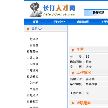
最新招聘
首页
招聘企业
求职简历
关于
最新人才
范淑琴
谢黄磊
李秀
陈菊连
年 龄：
35
陈志坚
政治面貌：
群众
丘振金
学 历：
大专
陈桃梅
工作情况
汤长海
所学专业：
会计学
刘小明
毕业学校：
集美大学
李先生
工作经历：
无
戴靖洋
叶和军
求职意向