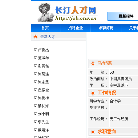
最新招聘
首页
招聘企业
求职简历
关于
最新人才
卢俊杰
范淑琴
马华德
谢黄磊
年 龄：
53
陈菊连
政治面貌：
中国共青团员
陈志坚
学 历：
高中及以下
丘振金
工作情况
陈桃梅
所学专业：
会计学
汤长海
毕业学校：
刘小明
工作经历：
无工作经历
李先生
戴靖洋
求职意向