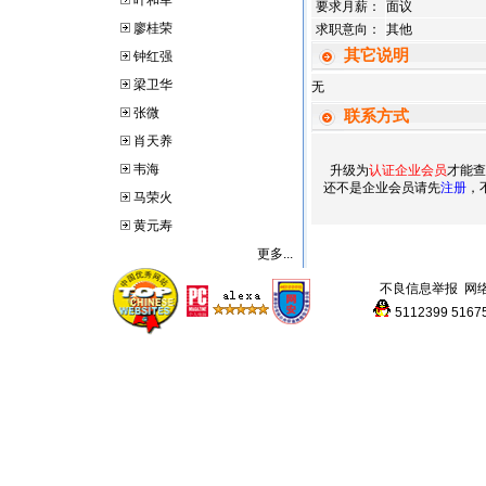
叶和军
要求月薪：
面议
廖桂荣
求职意向：
其他
其它说明
钟红强
梁卫华
无
张微
联系方式
肖天养
韦海
升级为
认证企业会员
才能查
还不是企业会员请先
注册
，
马荣火
黄元寿
更多...
不良信息举报
网
5112399
5167