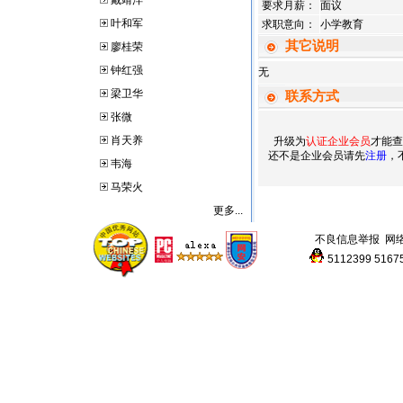
戴靖洋
要求月薪：
面议
叶和军
求职意向：
小学教育
其它说明
廖桂荣
钟红强
无
梁卫华
联系方式
张微
肖天养
升级为
认证企业会员
才能查
还不是企业会员请先
注册
，
韦海
马荣火
更多...
不良信息举报
网
5112399
5167