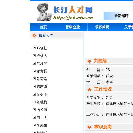
最新招聘
首页
招聘企业
求职简历
关于
最新人才
郑俊虹
卢俊杰
刘超颖
范淑琴
年 龄：
23
谢黄磊
政治面貌：
群众
陈菊连
学 历：
本科
陈志坚
工作情况
丘振金
所学专业：
外语
陈桃梅
毕业学校：
福建技术师范学
汤长海
工作经历：
福建技术师范学
刘小明
李先生
求职意向