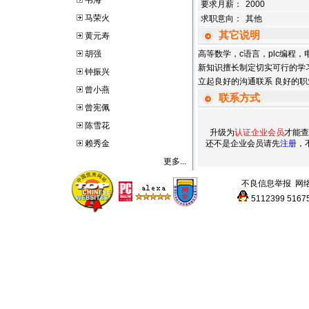
韦海
要求月薪：
2000
马荣火
求职意向：
其他
其它说明
黄元寿
胡强
高等数学，c语言，plc编程
新知识擅长制定切实可行的学
钟振兴
立起良好的沟通联系 良好的
曾小燕
联系方式
曾宪佩
陈雪花
升级为
认证企业会员
才能查
赖秀金
还不是企业会员请先
注册
，
更多...
不良信息举报
网
5112399
5167