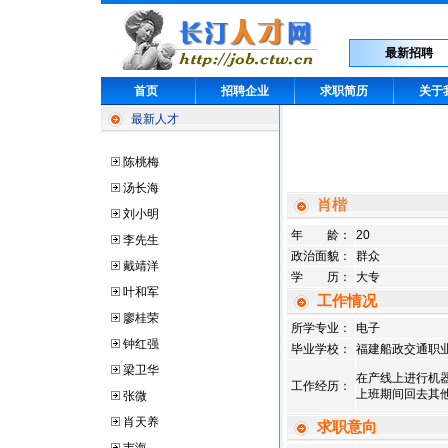
最新招聘
首页
招聘企业
求职简历
关于
最新人才
陈桃梅
汤长海
肖楷
刘小明
年 龄：
20
李先生
政治面貌：
群众
戴靖洋
学 历：
大专
叶和军
工作情况
廖桂荣
所学专业：
电子
钟红强
毕业学校：
福建船政交通职
梁卫华
在产线上进行机
工作经历：
上班期间回去其
张微
肖天养
求职意向